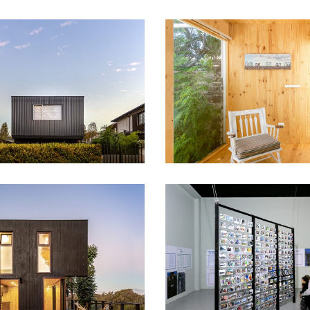
OBLEA
CASA POLICARBONA
PORTADA
ZAMBRIA
MAC QMB10
PORTADA