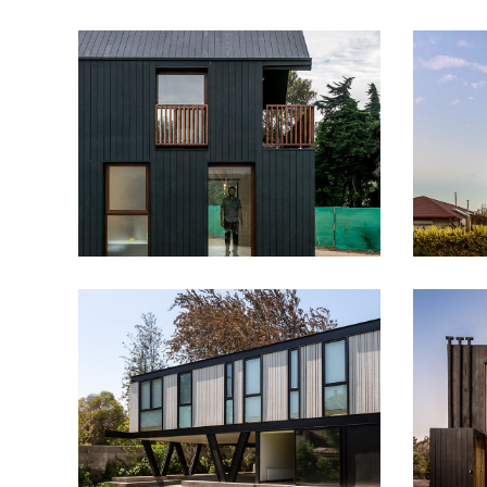
CASA LARGA
CASA 
PORTADA
PORTADA
Casa LG10182
CASA 
PORTADA
PORTADA